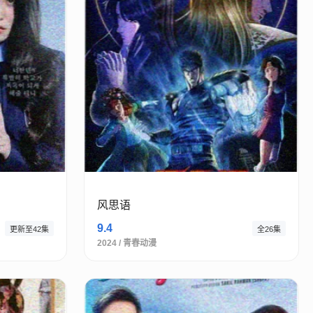
风思语
9.4
更新至42集
全26集
2024 / 青春动漫