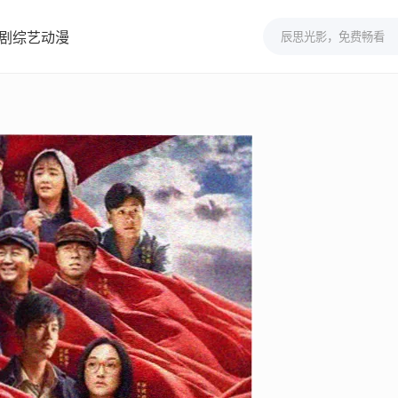
剧
综艺
动漫