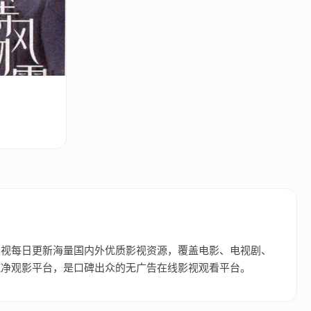
影视每日更新海量国内外优质影视资源，覆盖电影、电视剧、
纯净观影平台，是口碑出众的无广告在线影视观看平台。