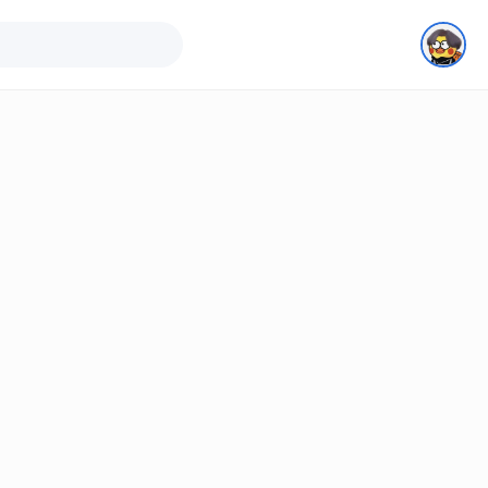
即将上线
即将上线
即将上线