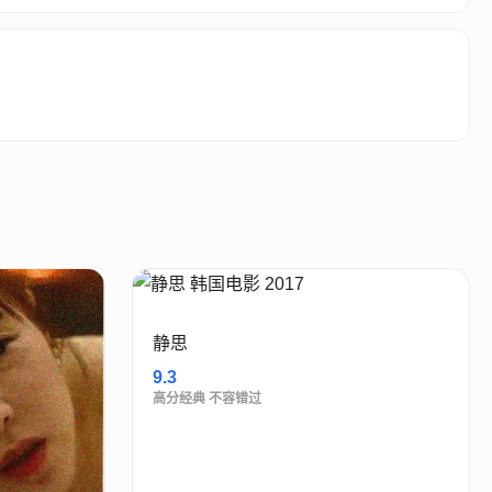
静思
9.3
高分经典 不容错过