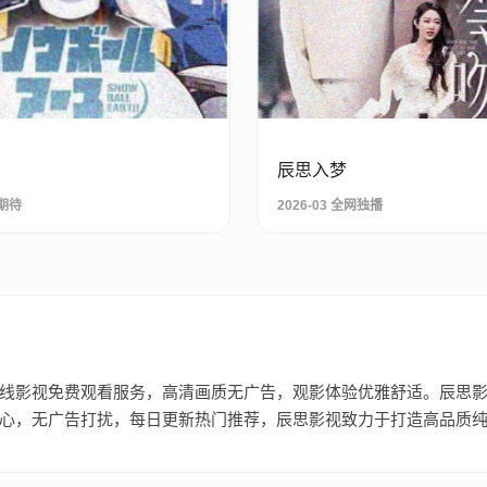
辰思入梦
请期待
2026-03 全网独播
线影视免费观看服务，高清画质无广告，观影体验优雅舒适。辰思
心，无广告打扰，每日更新热门推荐，辰思影视致力于打造高品质