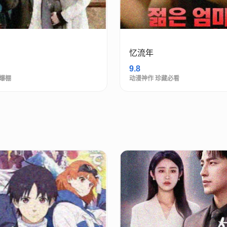
忆流年
9.8
爆棚
动漫神作 珍藏必看